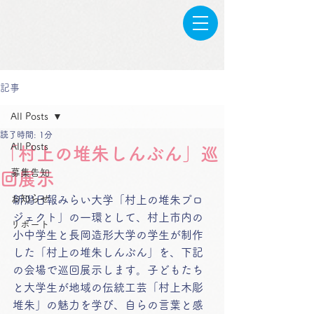
記事
All Posts
読了時間: 1分
All Posts
「村上の堆朱しんぶん」巡
募集告知
回展示
お知らせ
新潟日報みらい大学「村上の堆朱プロ
ジェクト」の一環として、村上市内の
リポート
小中学生と長岡造形大学の学生が制作
した「村上の堆朱しんぶん」を、下記
の会場で巡回展示します。子どもたち
と大学生が地域の伝統工芸「村上木彫
堆朱」の魅力を学び、自らの言葉と感