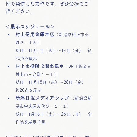
性で発信した力作です。ぜひ会場でご
覧ください。
＜展示スケジュール＞
村上信用金庫本店
（新潟県村上市小
町２－１５
）
期日：11月4日（火）～14日（金）　
約
20点を展示
村上市役所 2階市民ホール
（新潟県
村上市三之町１－１
）
期日：11月18日（火）～28日（金）　
約20点を展示
新潟日報メディアシップ
 （新潟県新
潟市中央区万代３－１－１）
期日：1月16日（金）～25日（日）　全
作品を展示予定