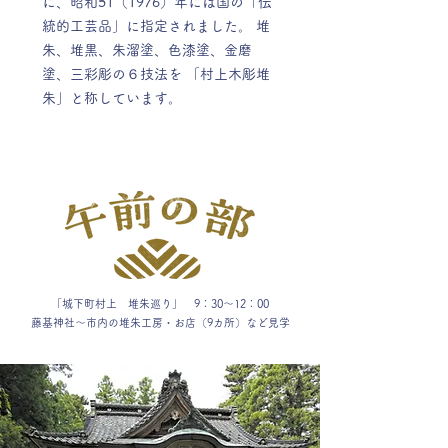
に、昭和51（1976）年には国の「伝
統的工芸品」に指定されました。 堆
朱、堆黒、朱溜塗、色漆塗、金磨
塗、三彩彫の６技法を 「村上木彫堆
朱」と称しています。
「城下町村上 堆朱巡り」 9：30～12：00
藤基神社～市内の堆朱工房・お店（9カ所）など見学