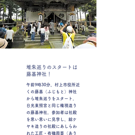
堆朱巡りのスタートは
藤基神社！
午前9時30分、村上市役所近
くの藤基（ふじもと）神社
から堆朱巡りをスタート。
日光東照宮と同じ権現造り
の藤基神社。参加者は社殿
を思い思いに見学し、総ケ
ヤキ造りの社殿にあしらわ
れた工匠・有磯周斎（あり