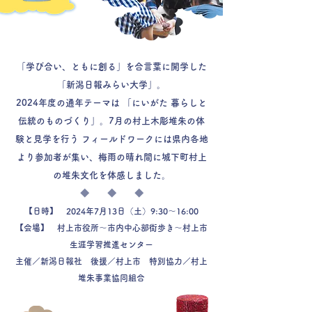
「学び合い、ともに創る」を合言葉に開学した
「新潟日報みらい大学」。
2024年度の通年テーマは 「にいがた 暮らしと
伝統のものづくり」。7月の村上木彫堆朱の体
験と見学を行う フィールドワークには県内各地
より参加者が集い、梅雨の晴れ間に城下町村上
の堆朱文化を体感しました。
◆ ◆ ◆
【日時】 2024年7月13日（土）9:30～16:00
【会場】 村上市役所～市内中心部街歩き～村上市
生涯学習推進センター
主催／新潟日報社 後援／村上市 特別協力／村上
堆朱事業協同組合