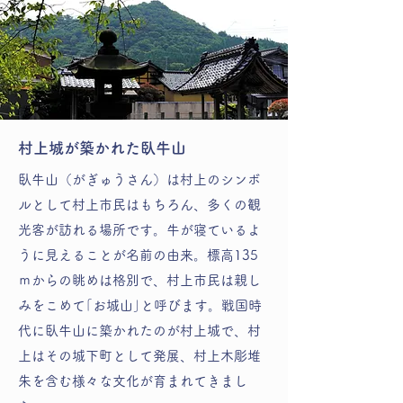
村上城が築かれた臥牛山
臥牛山（がぎゅうさん）は村上のシンボ
ルとして村上市民はもちろん、多くの観
光客が訪れる場所です。牛が寝ているよ
うに見えることが名前の由来。標高135
ｍからの眺めは格別で、村上市民は親し
みをこめて｢お城山｣と呼びます。戦国時
代に臥牛山に築かれたのが村上城で、村
上はその城下町として発展、村上木彫堆
朱を含む様々な文化が育まれてきまし